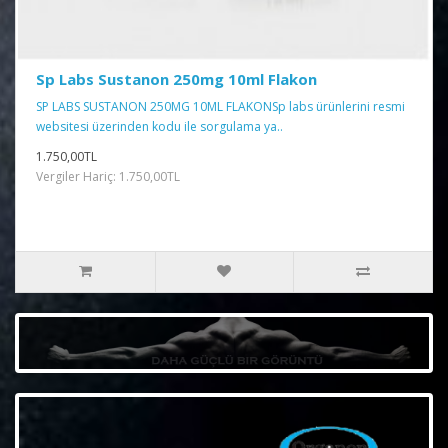
Sp Labs Sustanon 250mg 10ml Flakon
SP LABS SUSTANON 250MG 10ML FLAKONSp labs ürünlerini resmi
websitesi üzerinden kodu ile sorgulama ya..
1.750,00TL
Vergiler Hariç: 1.750,00TL