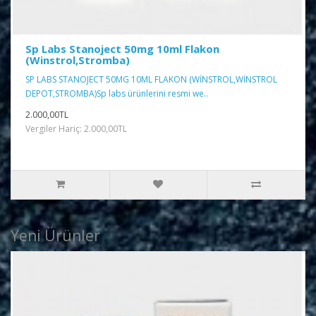
Sp Labs Stanoject 50mg 10ml Flakon
(Winstrol,Stromba)
SP LABS STANOJECT 50MG 10ML FLAKON (WİNSTROL,WİNSTROL
DEPOT,STROMBA)Sp labs ürünlerini resmi we..
2.000,00TL
Vergiler Hariç: 2.000,00TL
Yeni Ürünler