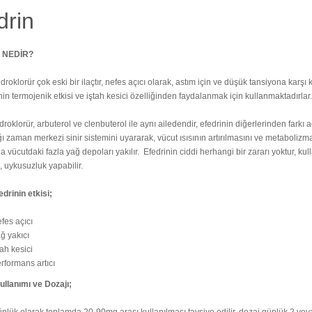
drin
 NEDİR?
droklorür çok eski bir ilaçtır, nefes açıcı olarak, astım için ve düşük tansiyona karşı 
nin termojenik etkisi ve iştah kesici özelliğinden faydalanmak için kullanmaktadırlar
droklorür, arbuterol ve clenbuterol ile aynı ailedendir, efedrinin diğerlerinden farkı a
ğı zaman merkezi sinir sistemini uyararak, vücut ısısının artırılmasını ve metaboliz
vücutdaki fazla yağ depoları yakılır. Efedrinin ciddi herhangi bir zararı yoktur, kulla
, uykusuzluk yapabilir.
drinin etkisi;
fes açıcı
ğ yakıcı
tah kesici
rformans artıcı
ullanımı ve Dozajı;
nlük olarak toplamda 20-90mg arası kullanılması tavsiye edilir, dozaj günlük 2 veya