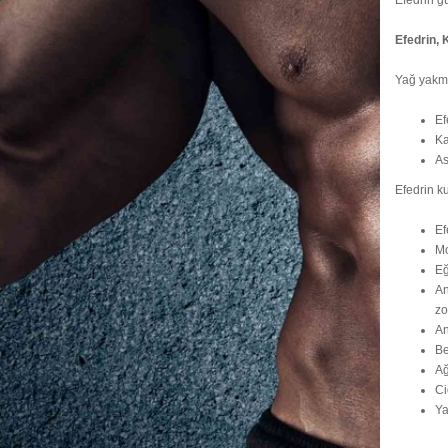
Efedrin, 
Yağ yakmak
Ef
Ka
As
Efedrin k
Ef
Mo
Eğ
An
zo
An
Be
Ağ
Ci
Ya