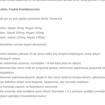
Kafein, Aspirin Kombinasyonu;
 için en çok yapılan kürlerden biridir. Örnek kür;
edrin; Sabah 30mg, Akşam 30mg
fein: Sabah 100mg, Akşam 100mg
pirin; Sabah 100mg, Akşam 100mg
ullandıktan sonraki kişisel deneyimim;
edrini aldıktan yaklaşık 20 dk sonra nefes alış verişler kolaylaşıyor, enerji artıyor.
tivasyon artıyor
er antrenman yapılırsa, normalden 7-8 kat daha fazla ter atılıyor.
trenman'dan sonra ciddi bir yorgunluk geliyor, antrenman yapılmassa yorgunluk 
rlaşabiliyor.
trenman yapmayacaksanız, akşam 6 dan sonra içmenizi tavsiye etmem, uykusuzlu
yin aktivitesi artıyor ama dalgınlık, odaklanma, algı sorunları olabiliyor.
ız kuruluğu yapıyor, su bulundurun yanınızda.
ddi anlamda iştah kestiğine şahit oldum, Normalde 1.5-2 porsiyon yediğim yemeğin,
ğların yandığını hissedebiliyorsunuz