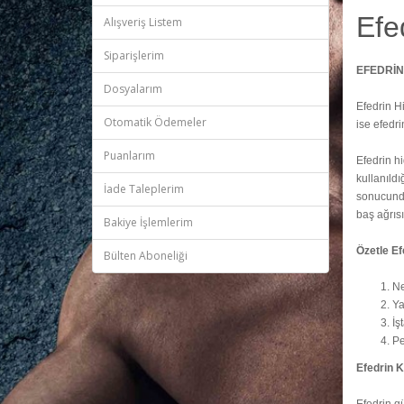
Efe
Alışveriş Listem
Siparişlerim
EFEDRİN
Dosyalarım
Efedrin Hi
Otomatik Ödemeler
ise efedri
Puanlarım
Efedrin hi
kullanıldı
İade Taleplerim
sonucunda 
baş ağrısı
Bakiye İşlemlerim
Özetle Efe
Bülten Aboneliği
Ne
Ya
İş
Pe
Efedrin K
Efedrin gü