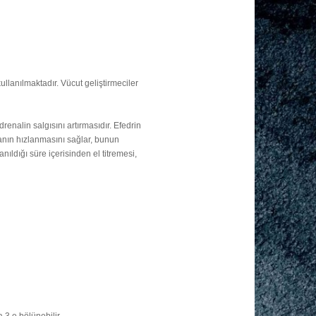
kullanılmaktadır. Vücut geliştirmeciler
.
drenalin salgısını artırmasıdır. Efedrin
manın hızlanmasını sağlar, bunun
nıldığı süre içerisinden el titremesi,
 3 e bölünebilir.