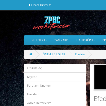
TL
Para Birimi
STEROİDLER
YAĞ YAKICI
HAZIR KÜRLER
PR
ÖNEMLİ BİLGİLER
Efedrin
Oturum Aç
Kayıt Ol
Parolamı Unuttum
Hesabım
Efed
Adres Defterlerim