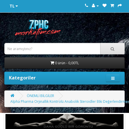
TL
0 ürün - 0,00TL
Kategoriler
ÖNEMLİ BİLGİLER
Alpha Pharma Orjinallik Kontrolü Anabolik Steroidler Etki Değerlendirmes