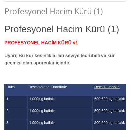
Profesyonel Hacim Kürü (1)
Profesyonel Hacim Kürü (1)
PROFESYONEL HACİM KÜRÜ #1
Uyarı; Bu kür kesinlikle ileri seviye tecrübeli ve kür
geçmişi olan sporcular içindir.
Hafta
Testosterone
-
Enanthate
Deca-Durabolin
1
1,000mg haftalık
500-600mg haftalık
2
1,000mg haftalık
500-600mg haftalık
3
1,000mg haftalık
500-600mg haftalık