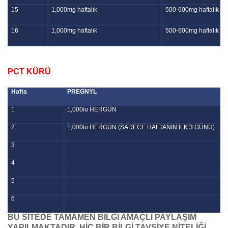
15
1,000mg haftalık
500-600mg haftalık
16
1,000mg haftalık
500-600mg haftalık
PCT KÜRÜ
Hafta
PREGNYL
1
1,000iu HERGÜN
2
1,000iu HERGÜN (SADECE HAFTANIN İLK 3 GÜNÜ)
3
4
5
6
BU SİTEDE TAMAMEN BİLGİ AMAÇLI PAYLAŞIM
YAPILMAKTADIR, HİÇ BİR BİLGİ TAVSİYE NİTELİĞİ